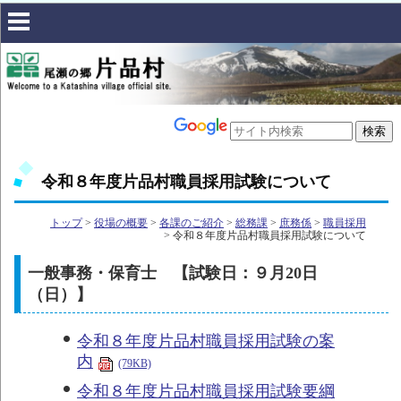
令和８年度片品村職員採用試験について
トップ
>
役場の概要
>
各課のご紹介
>
総務課
>
庶務係
>
職員採用
> 令和８年度片品村職員採用試験について
一般事務・保育士 【試験日：９月20日
（日）】
令和８年度片品村職員採用試験の案
内
(79KB)
令和８年度片品村職員採用試験要綱