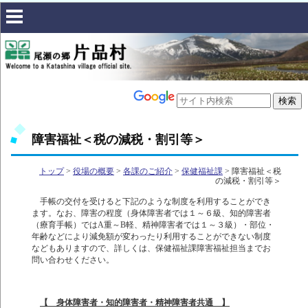
障害福祉＜税の減税・割引等＞
トップ
>
役場の概要
>
各課のご紹介
>
保健福祉課
> 障害福祉＜税
の減税・割引等＞
手帳の交付を受けると下記のような制度を利用することができ
ます。なお、障害の程度（身体障害者では１～６級、知的障害者
（療育手帳）ではA重～B軽、精神障害者では１～３級）・部位・
年齢などにより減免額が変わったり利用することができない制度
などもありますので、詳しくは、保健福祉課障害福祉担当までお
問い合わせください。
【 身体障害者・知的障害者・精神障害者共通 】