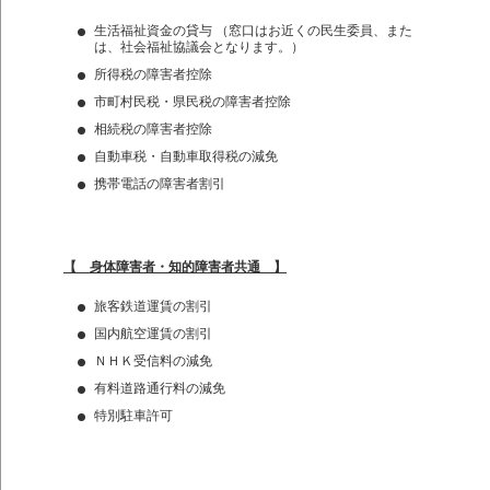
生活福祉資金の貸与 （窓口はお近くの民生委員、また
は、社会福祉協議会となります。）
所得税の障害者控除
市町村民税・県民税の障害者控除
相続税の障害者控除
自動車税・自動車取得税の減免
携帯電話の障害者割引
【 身体障害者・知的障害者共通 】
旅客鉄道運賃の割引
国内航空運賃の割引
ＮＨＫ受信料の減免
有料道路通行料の減免
特別駐車許可