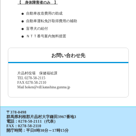
【 身体障害者のみ 】
自動車改造費用の助成
自動車運転免許取得費用の補助
盲導犬の給付
ＮＴＴ番号案内無料措置
お問い合わせ先
片品村役場 保健福祉課
TEL 0278-58-2115
FAX 0278-58-2110
Mail hoken@vill.katashina.gunma.jp
〒378-0498
群馬県利根郡片品村大字鎌田3967番地3
電話：
0278-58-2111（代表）
FAX：0278-58-2110
開庁時間：平日8時30分～17時15分