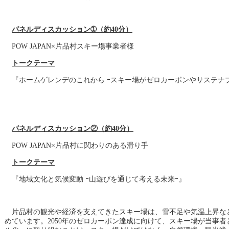
パネルディスカッション➀（約40分）
POW JAPAN×片品村スキー場事業者様
トークテーマ
『ホームゲレンデのこれから ｰスキー場がゼロカーボンやサステナ
パネルディスカッション②（約40分）
POW JAPAN×片品村に関わりのある滑り手
トークテーマ
『地域文化と気候変動 ｰ山遊びを通じて考える未来ｰ』
片品村の観光や経済を支えてきたスキー場は、雪不足や気温上昇な
めています。2050年のゼロカーボン達成に向けて、スキー場が当事