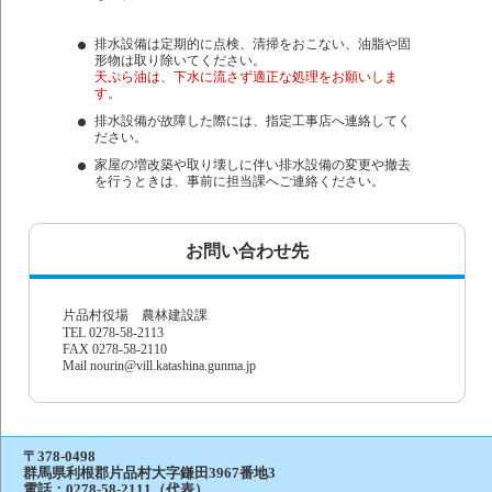
排水設備は定期的に点検、清掃をおこない、油脂や固
形物は取り除いてください。
天ぷら油は、下水に流さず適正な処理をお願いしま
す。
排水設備が故障した際には、指定工事店へ連絡してく
ださい。
家屋の増改築や取り壊しに伴い排水設備の変更や撤去
を行うときは、事前に担当課へご連絡ください。
お問い合わせ先
片品村役場 農林建設課
TEL 0278-58-2113
FAX 0278-58-2110
Mail nourin@vill.katashina.gunma.jp
〒378-0498
群馬県利根郡片品村大字鎌田3967番地3
電話：
0278-58-2111（代表）