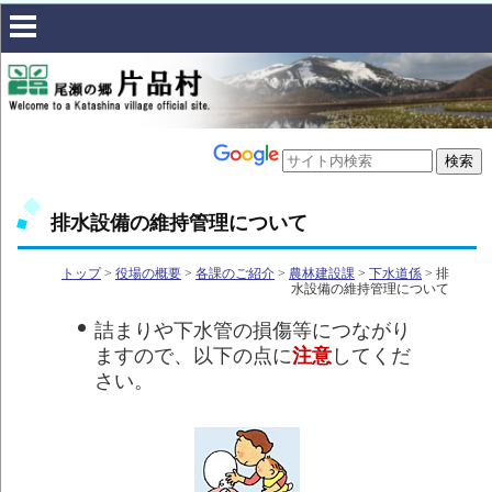
排水設備の維持管理について
トップ
>
役場の概要
>
各課のご紹介
>
農林建設課
>
下水道係
> 排
水設備の維持管理について
詰まりや下水管の損傷等につながり
ますので、以下の点に
注意
してくだ
さい。