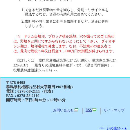
できるだけ廃棄物の量を減らし、分別・リサイクルを
徹底するなど、資源の有効利用に努めてください。
市町村や許可業者に処理を依頼するなど、適正に処理
しましょう。
☆ ドラム缶焼却、ブロック積み焼却、穴を掘ってのゴミ焼却
は、野焼きと同じですから行わないようにして下さい。 ダイオキ
シン類は、焼却過程で発生します。なお、不法焼却の違反者に
は、最高で懲役５年又は罰金１，000万円の刑罰が科せられます。
◎詳しくは 県庁廃棄物政策課(027-226-2865)、環境保全課(027-
226-2837） 最寄りの環境森林事務所・ｾﾝﾀｰ（県合同庁舎内）、
役場農林建設課(58-2114）へ
〒378-0498
群馬県利根郡片品村大字鎌田3967番地3
電話：
0278-58-2111（代表）
FAX：0278-58-2110
開庁時間：平日8時30分～17時15分
RSS
お問い合わせ
サイトマップ
ページの先頭へ▲