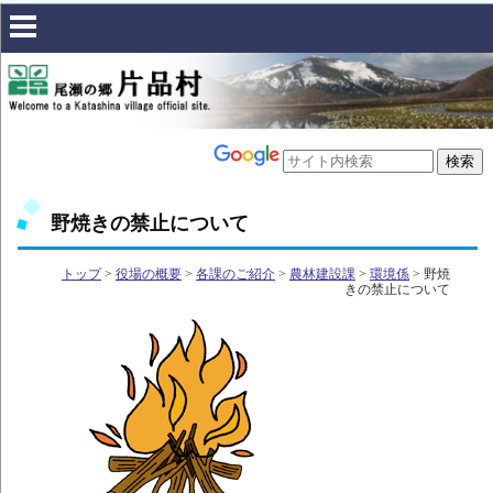
野焼きの禁止について
トップ
>
役場の概要
>
各課のご紹介
>
農林建設課
>
環境係
> 野焼
きの禁止について