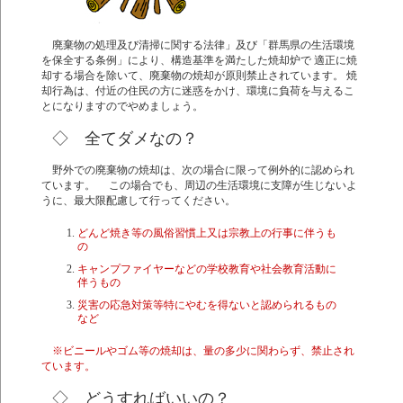
廃棄物の処理及び清掃に関する法律」及び「群馬県の生活環境
を保全する条例」により、構造基準を満たした焼却炉で 適正に焼
却する場合を除いて、廃棄物の焼却が原則禁止されています。 焼
却行為は、付近の住民の方に迷惑をかけ、環境に負荷を与えるこ
とになりますのでやめましょう。
◇ 全てダメなの？
野外での廃棄物の焼却は、次の場合に限って例外的に認められ
ています。 この場合でも、周辺の生活環境に支障が生じないよ
うに、最大限配慮して行ってください。
どんど焼き等の風俗習慣上又は宗教上の行事に伴うも
の
キャンプファイヤーなどの学校教育や社会教育活動に
伴うもの
災害の応急対策等特にやむを得ないと認められるもの
など
※ビニールやゴム等の焼却は、量の多少に関わらず、禁止され
ています。
◇ どうすればいいの？