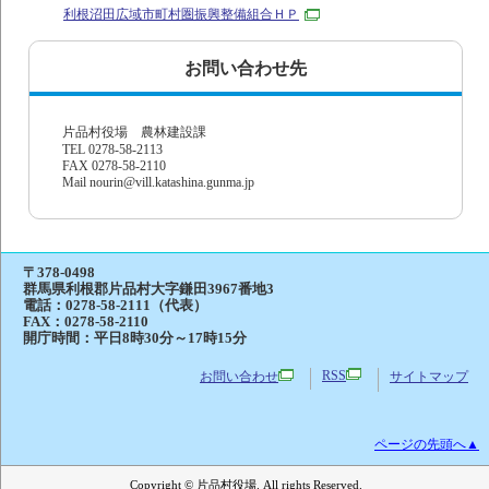
利根沼田広域市町村圏振興整備組合ＨＰ
お問い合わせ先
片品村役場 農林建設課
TEL 0278-58-2113
FAX 0278-58-2110
Mail nourin@vill.katashina.gunma.jp
〒378-0498
群馬県利根郡片品村大字鎌田3967番地3
電話：
0278-58-2111（代表）
FAX：0278-58-2110
開庁時間：平日8時30分～17時15分
RSS
お問い合わせ
サイトマップ
ページの先頭へ▲
Copyright © 片品村役場. All rights Reserved.