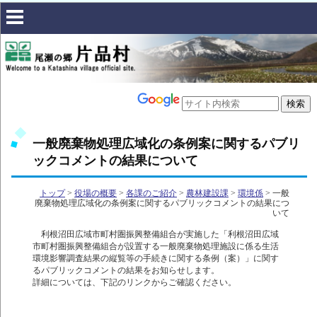
一般廃棄物処理広域化の条例案に関するパブリ
ックコメントの結果について
トップ
>
役場の概要
>
各課のご紹介
>
農林建設課
>
環境係
> 一般
廃棄物処理広域化の条例案に関するパブリックコメントの結果につ
いて
利根沼田広域市町村圏振興整備組合が実施した「利根沼田広域
市町村圏振興整備組合が設置する一般廃棄物処理施設に係る生活
環境影響調査結果の縦覧等の手続きに関する条例（案）」に関す
るパブリックコメントの結果をお知らせします。
詳細については、下記のリンクからご確認ください。