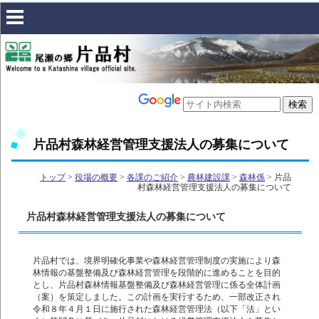
片品村森林経営管理支援法人の募集について
トップ
>
役場の概要
>
各課のご紹介
>
農林建設課
>
森林係
> 片品
村森林経営管理支援法人の募集について
片品村森林経営管理支援法人の募集について
片品村では、境界明確化事業や森林経営管理制度の実施により森
林情報の基盤整備及び森林経営管理を段階的に進めることを目的
とし、片品村森林情報基盤整備及び森林経営管理に係る全体計画
（案）を策定しました。この計画を実行するため、一部改正され
令和８年４月１日に施行された森林経営管理法（以下「法」とい