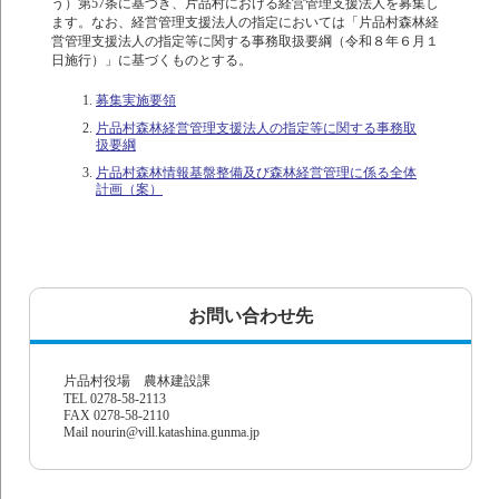
う）第57条に基づき、片品村における経営管理支援法人を募集し
ます。なお、経営管理支援法人の指定においては「片品村森林経
営管理支援法人の指定等に関する事務取扱要綱（令和８年６月１
日施行）」に基づくものとする。
募集実施要領
片品村森林経営管理支援法人の指定等に関する事務取
扱要綱
片品村森林情報基盤整備及び森林経営管理に係る全体
計画（案）
お問い合わせ先
片品村役場 農林建設課
TEL 0278-58-2113
FAX 0278-58-2110
Mail nourin@vill.katashina.gunma.jp