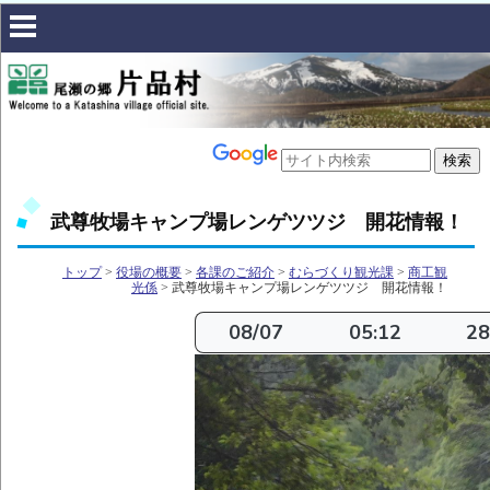
武尊牧場キャンプ場レンゲツツジ 開花情報！
トップ
>
役場の概要
>
各課のご紹介
>
むらづくり観光課
>
商工観
光係
> 武尊牧場キャンプ場レンゲツツジ 開花情報！