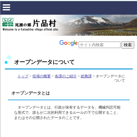
オープンデータについて
トップ
>
役場の概要
>
各課のご紹介
>
総務課
> オープンデータに
ついて
オープンデータとは
オープンデータとは、行政が保有するデータを、機械判読可能
な形式で、誰もが二次的利用できるルールの下で公開すること、
またはその公開されたデータのことです。