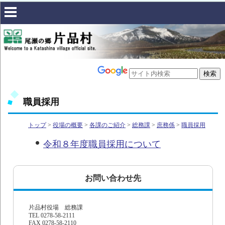
職員採用
トップ
>
役場の概要
>
各課のご紹介
>
総務課
>
庶務係
>
職員採用
令和８年度職員採用について
お問い合わせ先
片品村役場 総務課
TEL 0278-58-2111
FAX 0278-58-2110