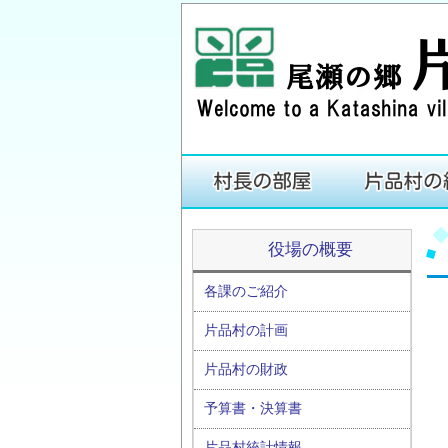
役場の概要
各課のご紹介
片品村の計画
片品村の財政
予算書・決算書
片品村統計情報