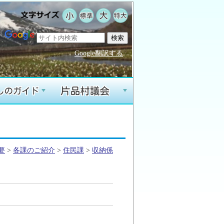
Google翻訳する
+
+
要
>
各課のご紹介
>
住民課
>
収納係