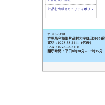
片品村情報セキュリティポリシ
ー
〒378-0498
群馬県利根郡片品村大字鎌田3967番
電話：
0278-58-2111（代表）
FAX：0278-58-2110
開庁時間：平日8時30分～17時15分