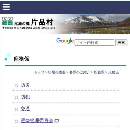
庶務係
トップ
>
役場の概要
>
各課のご紹介
>
総務課
>
庶務係
防災
防犯
交通
選挙管理委員会